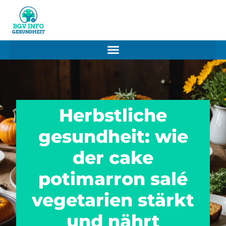
Herbstliche
gesundheit: wie
der cake
potimarron salé
vegetarien stärkt
und nährt