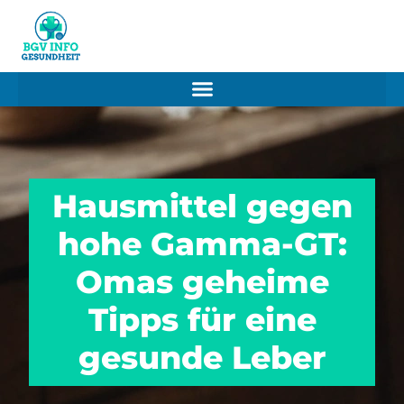
Hausmittel gegen
hohe Gamma-GT:
Omas geheime
Tipps für eine
gesunde Leber