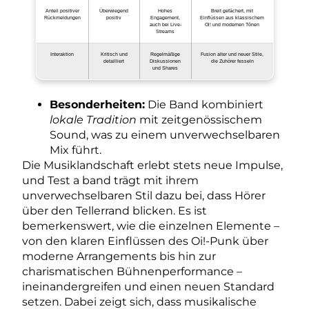
Anteil positiver
Überwiegend
Hohes
Breit gefächert, mit
Rückmeldungen
positiv
Engagement,
Einflüssen aus klassischem
auch bei Live-
Oi! und modernen Tönen
Streams
Interaktion
Kritisch und
Regelmäßige
Fusion alter und neuer Stile,
detailliert
Diskussionen
die Zuhörer fesseln
und Shares
Besonderheiten:
Die Band kombiniert
lokale Tradition
mit zeitgenössischem
Sound, was zu einem unverwechselbaren
Mix führt.
Die Musiklandschaft erlebt stets neue Impulse,
und Test a band trägt mit ihrem
unverwechselbaren Stil dazu bei, dass Hörer
über den Tellerrand blicken. Es ist
bemerkenswert, wie die einzelnen Elemente –
von den klaren Einflüssen des Oi!-Punk über
moderne Arrangements bis hin zur
charismatischen Bühnenperformance –
ineinandergreifen und einen neuen Standard
setzen. Dabei zeigt sich, dass musikalische