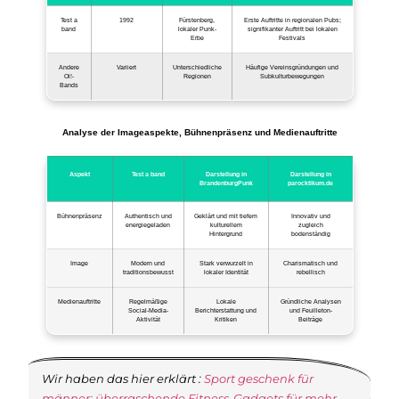
Test a
1992
Fürstenberg,
Erste Auftritte in regionalen Pubs;
band
lokaler Punk-
signifikanter Auftritt bei lokalen
Erbe
Festivals
Andere
Variiert
Unterschiedliche
Häufige Vereinsgründungen und
Oi!-
Regionen
Subkulturbewegungen
Bands
Analyse der Imageaspekte, Bühnenpräsenz und Medienauftritte
Aspekt
Test a band
Darstellung in
Darstellung in
BrandenburgPunk
parocktikum.de
Bühnenpräsenz
Authentisch und
Geklärt und mit tiefem
Innovativ und
energiegeladen
kulturellem
zugleich
Hintergrund
bodenständig
Image
Modern und
Stark verwurzelt in
Charismatisch und
traditionsbewusst
lokaler Identität
rebellisch
Medienauftritte
Regelmäßige
Lokale
Gründliche Analysen
Social-Media-
Berichterstattung und
und Feuilleton-
Aktivität
Kritiken
Beiträge
Wir haben das hier erklärt :
Sport geschenk für
männer: überraschende Fitness-Gadgets für mehr