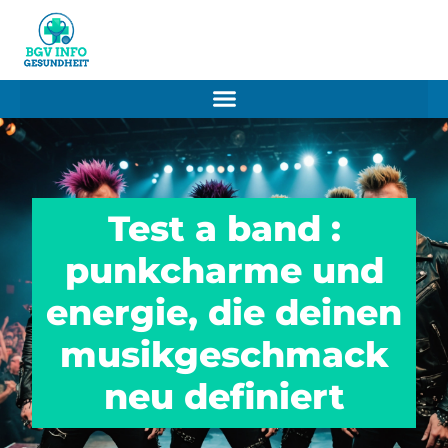
Test a band :
punkcharme und
energie, die deinen
musikgeschmack
neu definiert