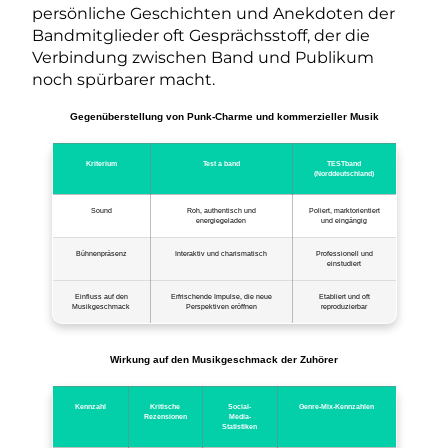
persönliche Geschichten und Anekdoten der
Bandmitglieder oft Gesprächsstoff, der die
Verbindung zwischen Band und Publikum
noch spürbarer macht.
Gegenüberstellung von Punk-Charme und kommerzieller Musik
Kriterium
Test a band
TESTband
(Norddeutschland)
Sound
Roh, authentisch und
Poliert, marktorientiert
energiegeladen
und eingängig
Bühnenpräsenz
Interaktiv und charismatisch
Professionell und
einstudiert
Einfluss auf den
Erfrischende Impulse, die neue
Etabliert und oft
Musikgeschmack
Perspektiven eröffnen
reproduzierbar
Wirkung auf den Musikgeschmack der Zuhörer
Kennzahl
Kritische
Social-
Genre-Mix-Kennzahlen
Rezensionen
Media-
Statistiken