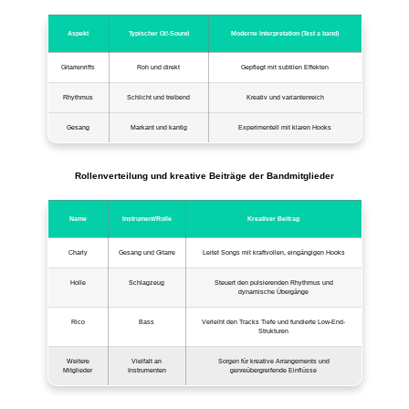
Aspekt
Typischer Oi!-Sound
Moderne Interpretation (Test a band)
Gitarrenriffs
Roh und direkt
Gepflegt mit subtilen Effekten
Rhythmus
Schlicht und treibend
Kreativ und variantenreich
Gesang
Markant und kantig
Experimentell mit klaren Hooks
Rollenverteilung und kreative Beiträge der Bandmitglieder
Name
Instrument/Rolle
Kreativer Beitrag
Charly
Gesang und Gitarre
Leitet Songs mit kraftvollen, eingängigen Hooks
Holle
Schlagzeug
Steuert den pulsierenden Rhythmus und
dynamische Übergänge
Rico
Bass
Verleiht den Tracks Tiefe und fundierte Low-End-
Strukturen
Weitere
Vielfalt an
Sorgen für kreative Arrangements und
Mitglieder
Instrumenten
genreübergreifende Einflüsse