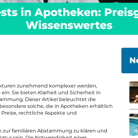
ests in Apotheken: Preis
Wissenswertes
N
trukturen zunehmend komplexer werden,
in. Sie bieten Klarheit und Sicherheit in
tammung. Dieser Artikel beleuchtet die
besondere solche, die in Apotheken erhältlich
Preise, rechtliche Aspekte und
en zur familiären Abstammung zu klären und
Natur sein. Die Notwendigkeit eines